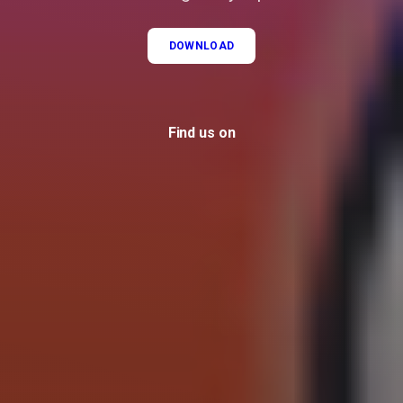
DOWNLOAD
Find us on